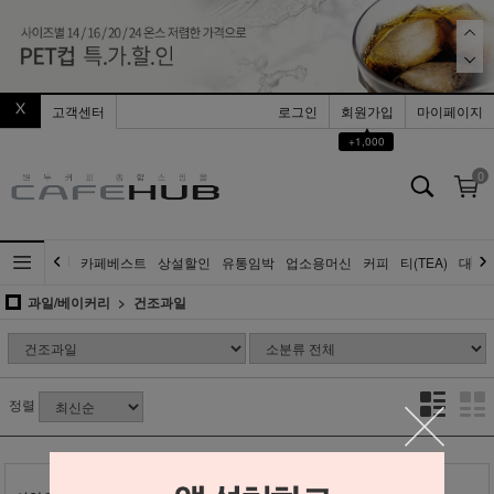
고객센터
로그인
회원가입
마이페이지
▲
+1,000
0
카페베스트
상설할인
유통임박
업소용머신
커피
티(TEA)
대량
과일/베이커리
건조과일
정렬