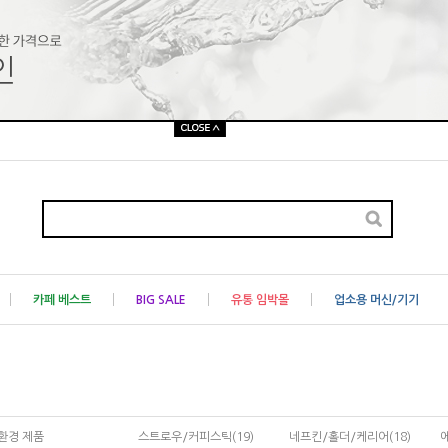
카페 베스트
BIG SALE
유통 임박몰
업소용 머신/기기
환경 제품
스트로우/커피스틱(19)
네프킨/홀더/케리어(18)