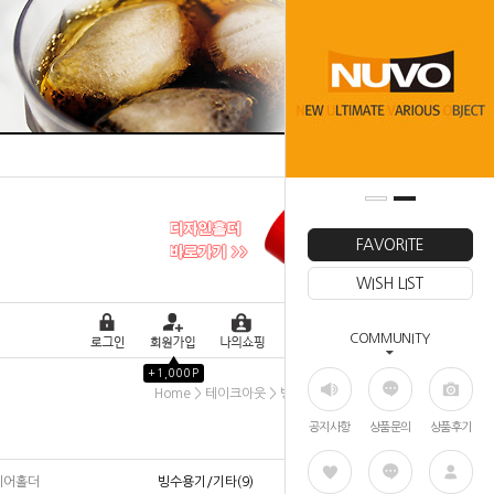
FAVORITE
WISH LIST
COMMUNITY
▲
+1,000P
>
>
Home
테이크아웃
빙수용기/기타
공지사항
상품문의
상품후기
에어홀더
빙수용기/기타(9)