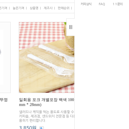
커피상식
FAQ
1:1문의
I
I
I
I
I
은가격
높은가격
상품명
제조사
판매순위
많이 본 상품
(뚜껑
일회용 포크 개별포장 백색 100개입(155
mm * 28mm)
샐러드나 케익을 먹는 용도로 사용할 수 있습니다.
커피숍, 제과점, 샌드위치 전문점 등 다용도로 사
용하기 편리합니다.
3,850원