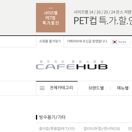
쇼핑몰 즐겨찾기
카페허브에 오신걸 환영합니다.
Korea
전체카테고리
브랜드별
메뉴별
빙수용기/기타
종이컵/투명컵(PET)(35)
컵리드(뚜껑)/캔시머(30)
친