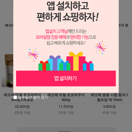
베오베 녹차라떼 500g
베오베 녹차라떼 500g 2
베오베 시나몬 파우더 토
개세트
핑용 165g
7,100원
14,000원
6,000원
70원 적립
140원 적립
60원 적립
베오베 리얼 초코파우더
베오베 리얼 초코파우더
베오베 범용 시럽 펌프(1
일주일간 열지 않기
800g 2개세트
800g
펌프당 약 10ml)
22,600원
11,500원
3,800원
220원 적립
120원 적립
40원 적립