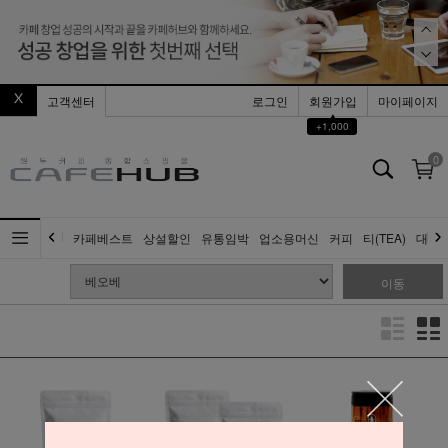
고객센터
로그인
회원가입
마이페이지
▲
+1,000
0
카페베스트
상설할인
유통임박
업소용머신
커피
티(TEA)
대량
이동