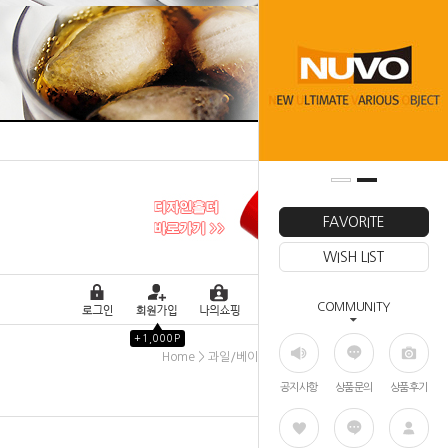
FAVORITE
WISH LIST
COMMUNITY
▲
+1,000P
>
>
Home
과일/베이커리
쥬서기
공지사항
상품문의
상품후기