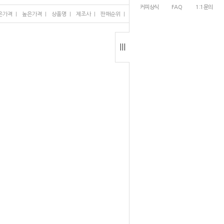
커피상식
FAQ
1:1문의
I
I
I
I
I
은가격
높은가격
상품명
제조사
판매순위
많이 본 상품