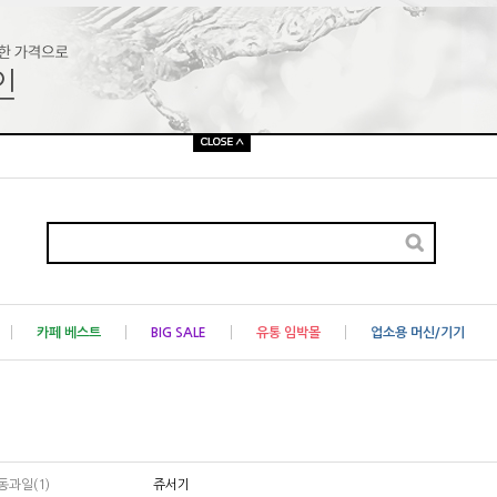
카페 베스트
BIG SALE
유통 임박몰
업소용 머신/기기
동과일(1)
쥬서기