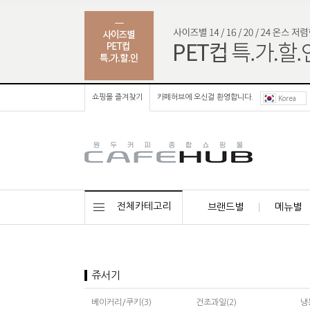
쇼핑몰 즐겨찾기
카페허브에 오신걸 환영합니다.
Korea
전체카테고리
브랜드별
메뉴별
쥬서기
베이커리/쿠키(3)
건조과일(2)
냉