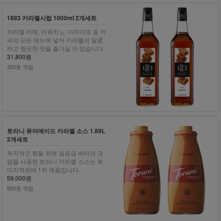
1883 카라멜시럽 1000ml 2개세트
캬라멜 라떼, 카퓨치노, 마까아또 등 커
피의 모든 메뉴에 넣어 카라멜의 달콤
하고 향긋한 맛을 즐기실 수 있습니다.
31,800원
320원 적립
토라니 퓨어메이드 카라멜 소스 1.89L
2개세트
독자적인 향을 위해 일등급 버터와 크
림을 사용한 토라니 카라멜 소스는 북
미지역판매 1위 제품입니다.
59,000원
600원 적립