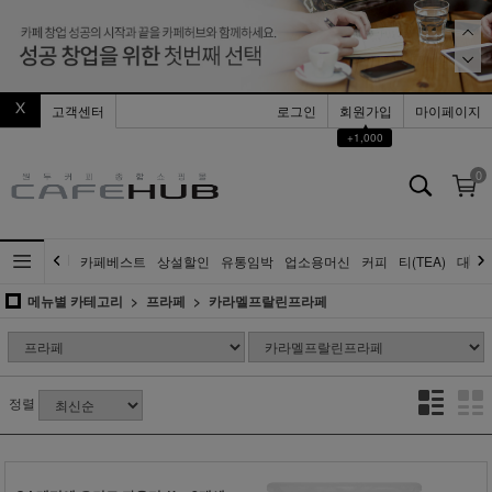
고객센터
로그인
회원가입
마이페이지
▲
+1,000
0
카페베스트
상설할인
유통임박
업소용머신
커피
티(TEA)
대량
메뉴별 카테고리
프라페
카라멜프랄린프라페
정렬