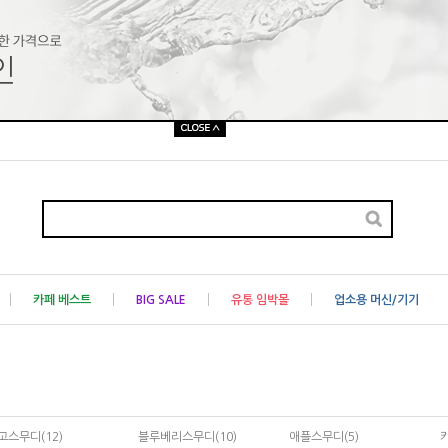
카페 베스트
BIG SALE
유통 임박몰
업소용 머신/기기
고스무디(12)
블루베리스무디(10)
애플스무디(5)