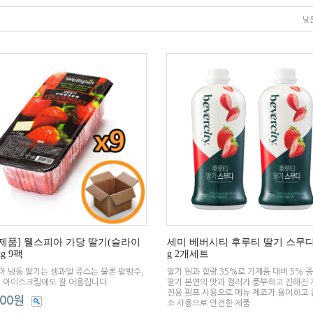
낮
제품] 웰스피아 가당 딸기(슬라이
세미 베버시티 후루티 딸기 스무디 
kg 9팩
g 2개세트
 냉동 딸기는 생과일 쥬스는 물론 팥빙수,
딸기 원과 함량 35%로 기제품 대비 5% 
, 아이스크림에도 잘 어울립니다.
딸기 본연의 맛과 컬러가 풍부하고 진해진 
전용 펌프 사용으로 메뉴 제조가 용이하고
000원
소 사용으로 안전한 제품