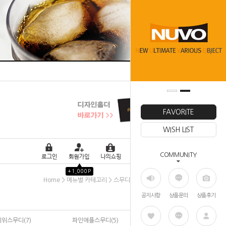
FAVORITE
WISH LIST
COMMUNITY
▲
+1,000P
>
>
>
Home
메뉴별 카테고리
스무디
딸기스무디
공지사항
상품문의
상품후기
키위스무디(7)
파인애플스무디(5)