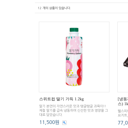
12
개의 상품이 있습니다.
스위트컵 딸기 가득 1.2kg
[냉동
스) 1
딸기 본연의 자연스러운 맛과 탱글탱글 과육이!!
제철 딸기를 급속 냉동하여 신선한 맛과 영양을 그
웰스피아
대로 담았습니다.
요거트
11,500원
77,