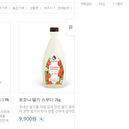
커피상식
FAQ
1:1문의
I
I
I
I
I
은가격
높은가격
상품명
제조사
판매순위
많이 본 상품
1.8k
포모나 딸기 스무디 2kg
국내산 딸기를 직업 갈아 만든 딸기 퓨레가 들어있
어 천연 딸기의 맛이 한층 진하게 살아있습니다.
증가하여
제품
9,900원
 천연색