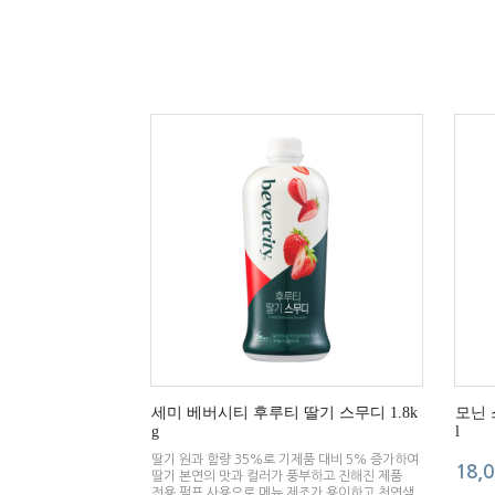
세미 베버시티 후루티 딸기 스무디 1.8k
모닌 
g
l
딸기 원과 함량 35%로 기제품 대비 5% 증가하여
18,
딸기 본연의 맛과 컬러가 풍부하고 진해진 제품
전용 펌프 사용으로 메뉴 제조가 용이하고 천연색