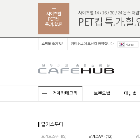
쇼핑몰 즐겨찾기
카페허브에 오신걸 환영합니다.
Korea
전체카테고리
브랜드별
메뉴별
딸기스무디
요거트스무디(5)
딸기스무디(12)
망