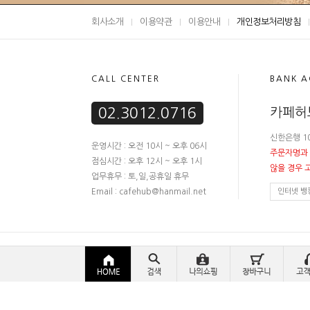
회사소개
이용약관
이용안내
개인정보처리방침
CALL CENTER
BANK 
02.3012.0716
카페허
신한은행 10
운영시간 : 오전 10시 ~ 오후 06시
주문자명과
점심시간 : 오후 12시 ~ 오후 1시
않을 경우 
업무휴무 : 토,일,공휴일 휴무
Email : cafehub@hanmail.net
인터넷 뱅